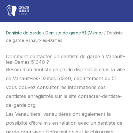
Aller
Men
au
contenu
princ
Dentiste de garde
/
Dentiste de garde 51 (Marne)
/ Dentiste
de garde Vanault-les-Dames
Comment contacter un dentiste de garde à Vanault-
les-Dames 51340 ?
Besoin d’un dentiste de garde disponible dans la ville
de Vanault-les-Dames 51340, département du 51
vous pouvez consulter les informations des
dentistes enregistrés sur le site contacter-dentiste-
de-garde.org
Les Vanaultiers, vanaultières ont également la
possiblité d’être mis en relation avec un dentiste de
garde pour avoir l’information sur le chirurgien-