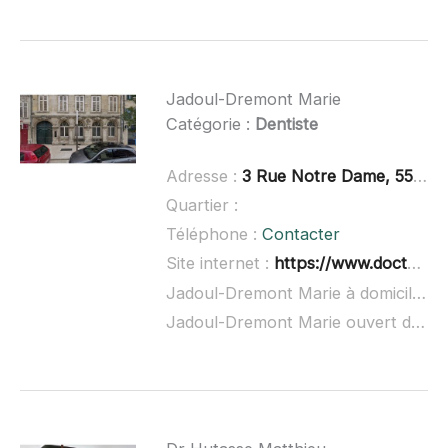
Jadoul-Dremont Marie
Catégorie :
Dentiste
Adresse :
3 Rue Notre Dame, 55000 Bar-le-Duc
Quartier :
Téléphone :
Contacter
Site internet :
https://www.doctolib.fr/dentiste/bar-le-duc/marie-jadoul-dremont
Jadoul-Dremont Marie à domicile :
n
Jadoul-Dremont Marie ouvert dimanche :