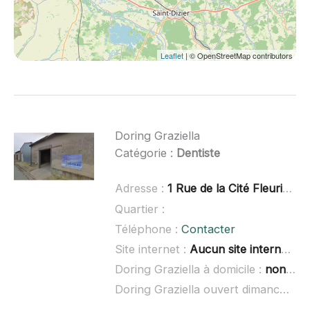
Leaflet
| © OpenStreetMap contributors
Doring Graziella
Catégorie :
Dentiste
Adresse :
1 Rue de la Cité Fleurie, 51340 Vanault-les-Dames
Quartier :
Téléphone :
Contacter
Site internet :
Aucun site internet connu
Doring Graziella à domicile :
non renseigné
Doring Graziella ouvert dimanche :
n