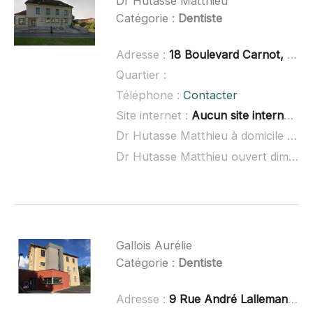
Dr Hutasse Matthieu
Catégorie :
Dentiste
Adresse :
18 Boulevard Carnot, 51300 Vitry-le-François
Quartier :
Téléphone :
Contacter
Site internet :
Aucun site internet connu
Dr Hutasse Matthieu à domicile :
non
Dr Hutasse Matthieu ouvert dimanche :
Gallois Aurélie
Catégorie :
Dentiste
Adresse :
9 Rue André Lallemand, 55000 Bar-le-Duc