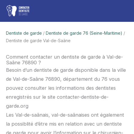
Aller
Men
au
contenu
princ
Dentiste de garde
/
Dentiste de garde 76 (Seine-Maritime)
/
Dentiste de garde Val-de-Saâne
Comment contacter un dentiste de garde à Val-de-
Saâne 76890 ?
Besoin d’un dentiste de garde disponible dans la ville
de Val-de-Saâne 76890, département du 76 vous
pouvez consulter les informations des dentistes
enregistrés sur le site contacter-dentiste-de-
garde.org
Les Val-de-saânais, val-de-saânaises ont également
la possiblité d’être mis en relation avec un dentiste
de garde pour avoir l’information sur le chirurgien-