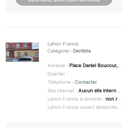
Lahon Francis
Catégorie :
Dentiste
Adresse :
Place Daniel Boucour, 76890 Val-de-Saâne
Quartier :
Téléphone :
Contacter
Site internet :
Aucun site internet connu
Lahon Francis à domicile :
non renseigné
Lahon Francis ouvert dimanche :
no