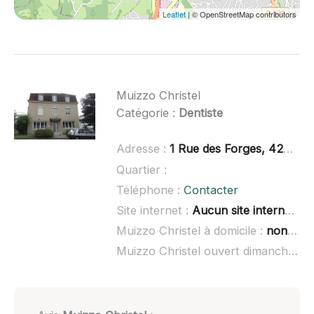
Leaflet
| © OpenStreetMap contributors
Muizzo Christel
Catégorie :
Dentiste
Adresse :
1 Rue des Forges, 42240 Unieux
Quartier :
Téléphone :
Contacter
Site internet :
Aucun site internet connu
Muizzo Christel à domicile :
non renseigné
Muizzo Christel ouvert dimanche :
n