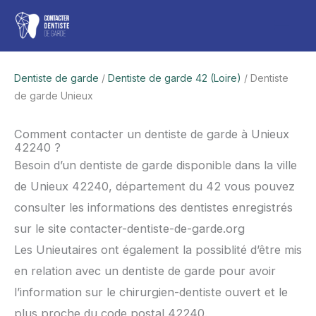
Aller
Men
au
contenu
princ
Dentiste de garde
/
Dentiste de garde 42 (Loire)
/ Dentiste
de garde Unieux
Comment contacter un dentiste de garde à Unieux
42240 ?
Besoin d’un dentiste de garde disponible dans la ville
de Unieux 42240, département du 42 vous pouvez
consulter les informations des dentistes enregistrés
sur le site contacter-dentiste-de-garde.org
Les Unieutaires ont également la possiblité d’être mis
en relation avec un dentiste de garde pour avoir
l’information sur le chirurgien-dentiste ouvert et le
plus proche du code postal 42240.