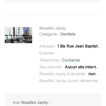
Rossillol Jacky
Catégorie :
Dentiste
Adresse :
1 Bis Rue Jean Baptiste Boussingault, 42240 Unieux
Quartier :
Téléphone :
Contacter
Site internet :
Aucun site internet connu
Rossillol Jacky à domicile :
non renseigné
Rossillol Jacky ouvert dimanche :
no
Avis
Rossillol Jacky
: