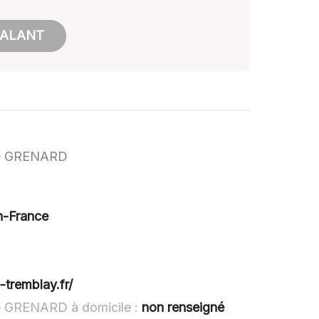
GALANT
lle GRENARD
n-France
tremblay.fr/
le GRENARD à domicile :
non renseigné