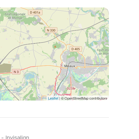
Leaflet
| © OpenStreetMap contributors
- Invisalign