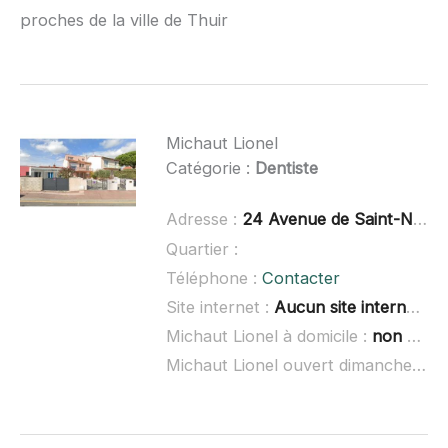
proches de la ville de Thuir
Michaut Lionel
Catégorie :
Dentiste
Adresse :
24 Avenue de Saint-Nazaire, 66140 Canet-en-Roussillon
Quartier :
Téléphone :
Contacter
Site internet :
Aucun site internet connu
Michaut Lionel à domicile :
non renseigné
Michaut Lionel ouvert dimanche :
no