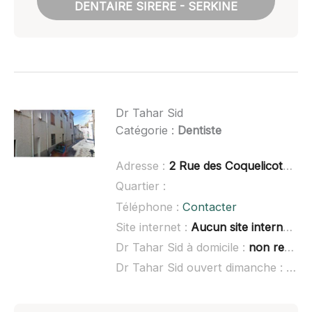
DENTAIRE SIRERE - SERKINE
Dr Tahar Sid
Catégorie :
Dentiste
Adresse :
2 Rue des Coquelicots, 66300 Thuir
Quartier :
Téléphone :
Contacter
Site internet :
Aucun site internet connu
Dr Tahar Sid à domicile :
non renseigné
Dr Tahar Sid ouvert dimanche :
non 