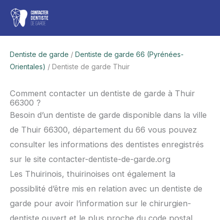
Aller
Men
au
contenu
princ
Dentiste de garde
/
Dentiste de garde 66 (Pyrénées-
Orientales)
/ Dentiste de garde Thuir
Comment contacter un dentiste de garde à Thuir
66300 ?
Besoin d’un dentiste de garde disponible dans la ville
de Thuir 66300, département du 66 vous pouvez
consulter les informations des dentistes enregistrés
sur le site contacter-dentiste-de-garde.org
Les Thuirinois, thuirinoises ont également la
possiblité d’être mis en relation avec un dentiste de
garde pour avoir l’information sur le chirurgien-
dentiste ouvert et le plus proche du code postal