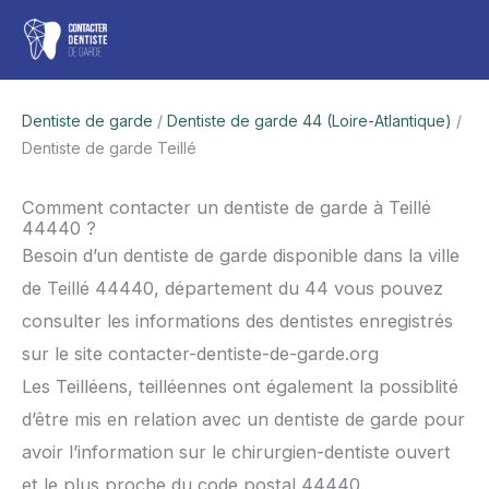
Aller
Men
au
contenu
princ
Dentiste de garde
/
Dentiste de garde 44 (Loire-Atlantique)
/
Dentiste de garde Teillé
Comment contacter un dentiste de garde à Teillé
44440 ?
Besoin d’un dentiste de garde disponible dans la ville
de Teillé 44440, département du 44 vous pouvez
consulter les informations des dentistes enregistrés
sur le site contacter-dentiste-de-garde.org
Les Teilléens, teilléennes ont également la possiblité
d’être mis en relation avec un dentiste de garde pour
avoir l’information sur le chirurgien-dentiste ouvert
et le plus proche du code postal 44440.