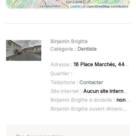
Leaflet
| © OpenStreetMap contributors
Binjamin Brigitte
Catégorie :
Dentiste
Adresse :
18 Place Marchés, 44440 Teillé
Quartier :
Téléphone :
Contacter
Site internet :
Aucun site internet connu
Binjamin Brigitte à domicile :
non renseigné
Binjamin Brigitte ouvert dimanche :
n