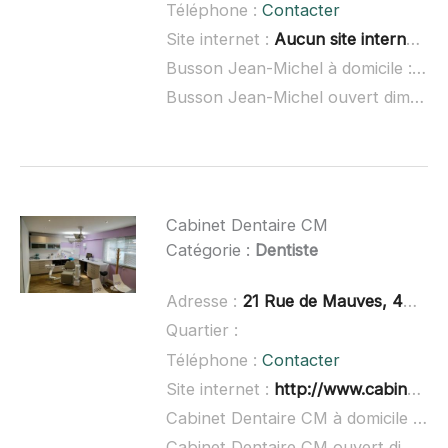
Téléphone :
Contacter
Site internet :
Aucun site internet connu
Busson Jean-Michel à domicile :
non
Busson Jean-Michel ouvert dimanche :
Cabinet Dentaire CM
Catégorie :
Dentiste
Adresse :
21 Rue de Mauves, 44470 Thouaré-sur-Loire
Quartier :
Téléphone :
Contacter
Site internet :
http://www.cabinetdentairemouafo.com/
Cabinet Dentaire CM à domicile :
non
Cabinet Dentaire CM ouvert dimanche :