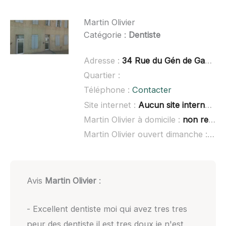
Martin Olivier
Catégorie :
Dentiste
Adresse :
34 Rue du Gén de Gaulle, 40400 Tartas
Quartier :
Téléphone :
Contacter
Site internet :
Aucun site internet connu
Martin Olivier à domicile :
non renseigné
Martin Olivier ouvert dimanche :
non
Avis
Martin Olivier
:
- Excellent dentiste moi qui avez tres tres
peur des dentiste il est tres doux je n'est