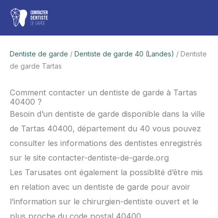
Aller
Men
au
contenu
princ
Dentiste de garde
/
Dentiste de garde 40 (Landes)
/ Dentiste
de garde Tartas
Comment contacter un dentiste de garde à Tartas
40400 ?
Besoin d’un dentiste de garde disponible dans la ville
de Tartas 40400, département du 40 vous pouvez
consulter les informations des dentistes enregistrés
sur le site contacter-dentiste-de-garde.org
Les Tarusates ont également la possiblité d’être mis
en relation avec un dentiste de garde pour avoir
l’information sur le chirurgien-dentiste ouvert et le
plus proche du code postal 40400.