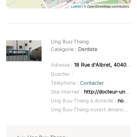
Leaflet
| © OpenStreetMap contributors
Ung Buu-Thang
Catégorie :
Dentiste
Adresse :
18 Rue d'Albret, 40400 Tartas
Quartier :
Téléphone :
Contacter
Site internet :
http://docteur-ung-buu-thang.chirurgiens-dentistes.fr/fr/contactez-nous
Ung Buu-Thang à domicile :
non renseigné
Ung Buu-Thang ouvert dimanche :
n