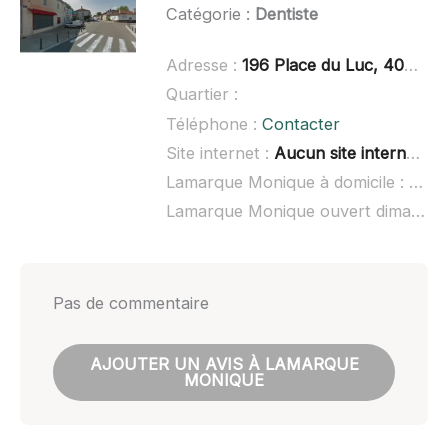
Catégorie :
Dentiste
Adresse :
196 Place du Luc, 40400 Tartas
Quartier :
Téléphone :
Contacter
Site internet :
Aucun site internet connu
Lamarque Monique à domicile :
non 
Lamarque Monique ouvert dimanche :
Pas de commentaire
AJOUTER UN AVIS À LAMARQUE
MONIQUE