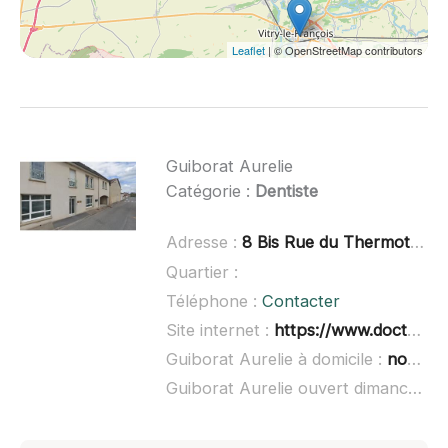
Leaflet
| © OpenStreetMap contributors
Guiborat Aurelie
Catégorie :
Dentiste
Adresse :
8 Bis Rue du Thermot, 51520 Sarry
Quartier :
Téléphone :
Contacter
Site internet :
https://www.doctolib.fr/dentiste/sarry/aurelie-guiborat
Guiborat Aurelie à domicile :
non renseigné
Guiborat Aurelie ouvert dimanche :