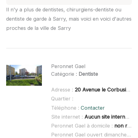
Il n'y a plus de dentistes, chirurgiens-dentiste ou
dentiste de garde à Sarry, mais voici en voici d'autres
proches de la ville de Sarry
Peronnet Gael
Catégorie :
Dentiste
Adresse :
20 Avenue le Corbusier, 51470 Saint-Memmie
Quartier :
Téléphone :
Contacter
Site internet :
Aucun site internet connu
Peronnet Gael à domicile :
non renseigné
Peronnet Gael ouvert dimanche :
no