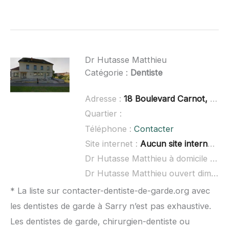
Dr Hutasse Matthieu
Catégorie :
Dentiste
Adresse :
18 Boulevard Carnot, 51300 Vitry-le-François
Quartier :
Téléphone :
Contacter
Site internet :
Aucun site internet connu
Dr Hutasse Matthieu à domicile :
non
Dr Hutasse Matthieu ouvert dimanche :
* La liste sur contacter-dentiste-de-garde.org avec
les dentistes de garde à Sarry n’est pas exhaustive.
Les dentistes de garde, chirurgien-dentiste ou