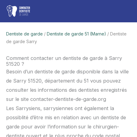
Aller
Men
au
contenu
princ
Dentiste de garde
/
Dentiste de garde 51 (Marne)
/ Dentiste
de garde Sarry
Comment contacter un dentiste de garde à Sarry
51520 ?
Besoin d’un dentiste de garde disponible dans la ville
de Sarry 51520, département du 51 vous pouvez
consulter les informations des dentistes enregistrés
sur le site contacter-dentiste-de-garde.org
Les Sarrysiens, sarrysiennes ont également la
possiblité d’être mis en relation avec un dentiste de
garde pour avoir l’information sur le chirurgien-
dentiste ouvert et le plus proche du code postal