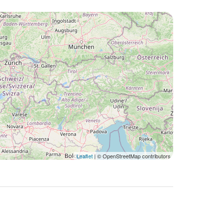
Leaflet
| © OpenStreetMap contributors