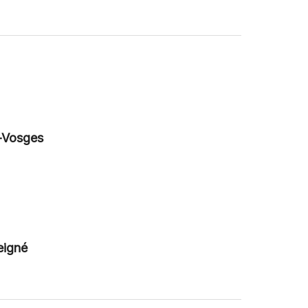
s-Vosges
eigné