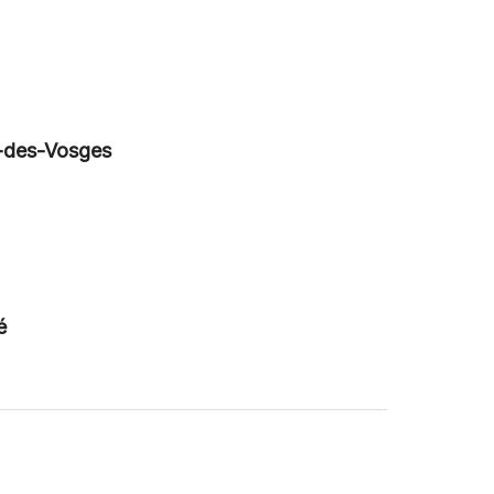
é-des-Vosges
é