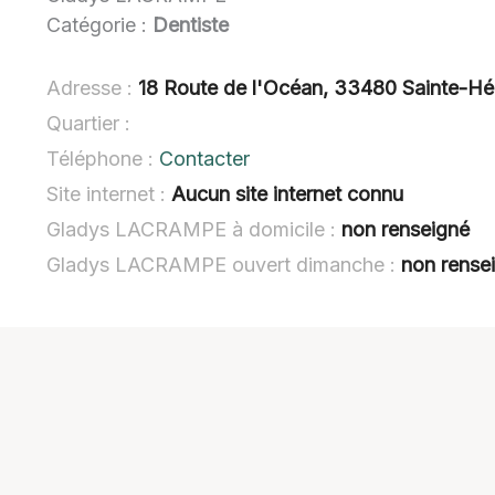
Catégorie :
Dentiste
Adresse :
18 Route de l'Océan, 33480 Sainte-Hé
Quartier :
Téléphone :
Contacter
Site internet :
Aucun site internet connu
Gladys LACRAMPE à domicile :
non renseigné
Gladys LACRAMPE ouvert dimanche :
non rense