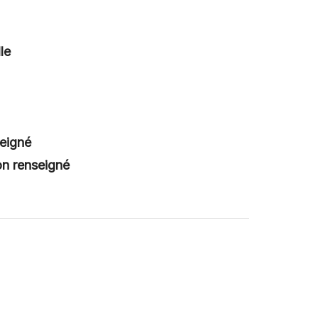
le
eigné
on renseigné