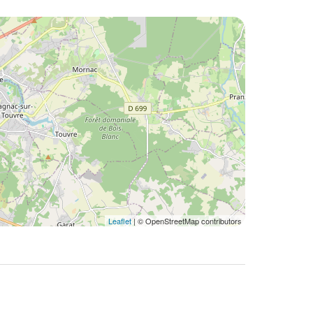
Leaflet
| © OpenStreetMap contributors