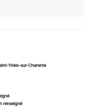
aint-Yrieix-sur-Charente
eigné
n renseigné