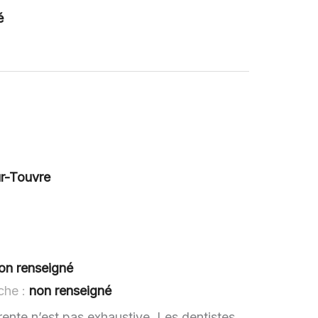
é
ur-Touvre
on renseigné
che :
non renseigné
rente n’est pas exhaustive. Les dentistes