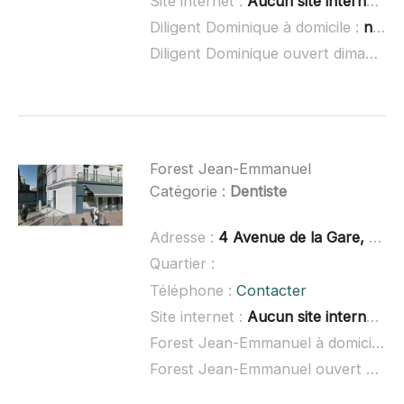
Site internet :
Aucun site internet connu
Diligent Dominique à domicile :
non renseigné
Diligent Dominique ouvert dimanche :
Forest Jean-Emmanuel
Catégorie :
Dentiste
Adresse :
4 Avenue de la Gare, 42700 Firminy
Quartier :
Téléphone :
Contacter
Site internet :
Aucun site internet connu
Forest Jean-Emmanuel à domicile :
n
Forest Jean-Emmanuel ouvert dimanche :