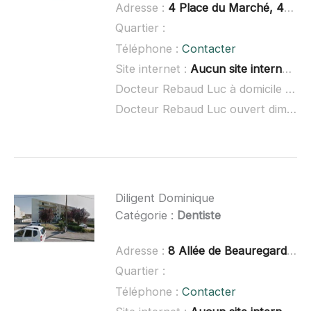
Adresse :
4 Place du Marché, 42700 Firminy
Quartier :
Téléphone :
Contacter
Site internet :
Aucun site internet connu
Docteur Rebaud Luc à domicile :
non
Docteur Rebaud Luc ouvert dimanche :
Diligent Dominique
Catégorie :
Dentiste
Adresse :
8 Allée de Beauregard, 07100 Annonay
Quartier :
Téléphone :
Contacter