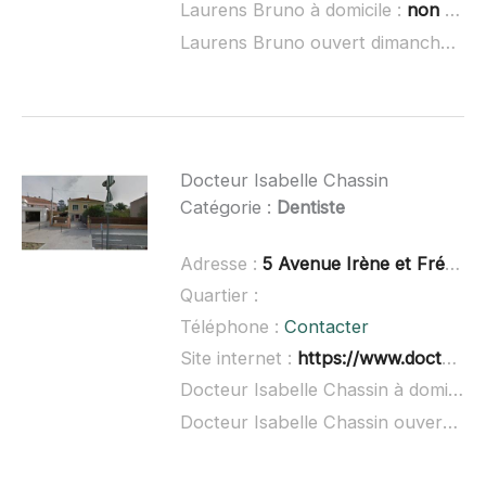
Laurens Bruno à domicile :
non renseigné
Laurens Bruno ouvert dimanche :
no
Docteur Isabelle Chassin
Catégorie :
Dentiste
Adresse :
5 Avenue Irène et Frédéric Joliot-Curie, 26700 Pierrelatte
Quartier :
Téléphone :
Contacter
Site internet :
https://www.doctolib.fr/dentiste/pierrelatte/isabelle-chassin
Docteur Isabelle Chassin à domicile :
Docteur Isabelle Chassin ouvert dimanche :