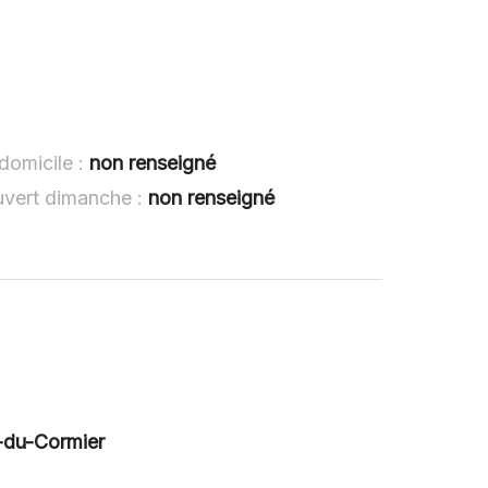
domicile :
non renseigné
uvert dimanche :
non renseigné
-du-Cormier