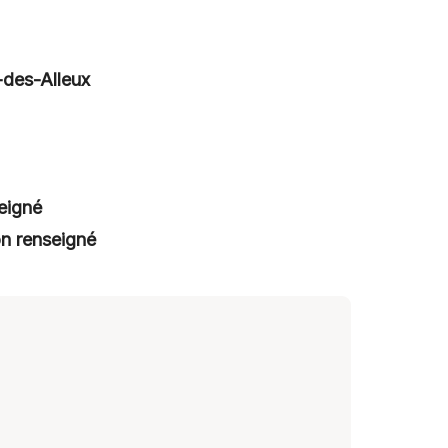
-des-Alleux
eigné
n renseigné