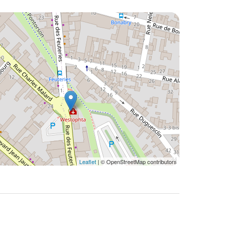
Leaflet
| © OpenStreetMap contributors