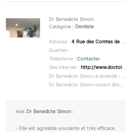
Dr Benedicte Simon
Catégorie :
Dentiste
Adresse :
4 Rue des Comtes de Melgueil, 34270 Saint-Mathieu-de-Tréviers
Quartier :
Téléphone :
Contacter
Site internet :
http://www.doctolib.fr/dentiste/saint-mathieu-de-treviers/benedicte-simon
Dr Benedicte Simon à domicile :
non 
Dr Benedicte Simon ouvert dimanche :
Avis
Dr Benedicte Simon
:
- Elle est agréable souriante et très efficace.