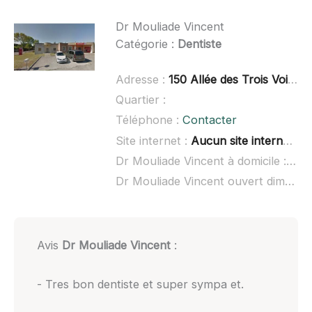
Dr Mouliade Vincent
Catégorie :
Dentiste
Adresse :
150 Allée des Trois Voies, 34270 Saint-Mathieu-de-Tréviers
Quartier :
Téléphone :
Contacter
Site internet :
Aucun site internet connu
Dr Mouliade Vincent à domicile :
non
Dr Mouliade Vincent ouvert dimanche :
Avis
Dr Mouliade Vincent
:
- Tres bon dentiste et super sympa et.