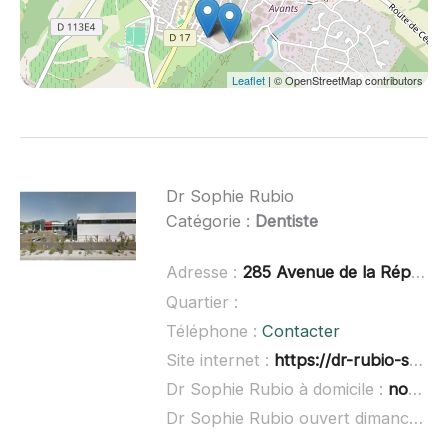
Leaflet
| © OpenStreetMap contributors
Dr Sophie Rubio
Catégorie :
Dentiste
Adresse :
285 Avenue de la République de Montferrand, 34270 Saint-Mathieu-
Quartier :
Téléphone :
Contacter
Site internet :
https://dr-rubio-sophie.chirurgiens-dentistes.fr/
Dr Sophie Rubio à domicile :
non renseigné
Dr Sophie Rubio ouvert dimanche :