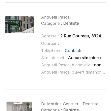
Anquetil Pascal
Catégorie :
Dentiste
Adresse :
2 Rue Coureau, 33240 Saint-André-de-Cubzac
Quartier :
Téléphone :
Contacter
Site internet :
Aucun site internet connu
Anquetil Pascal à domicile :
non renseigné
Anquetil Pascal ouvert dimanche :
n
Dr Martine Gentner - Dentiste
Catégorie :
Dentiste