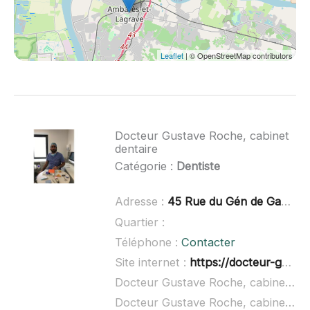
Leaflet
| © OpenStreetMap contributors
Docteur Gustave Roche, cabinet
dentaire
Catégorie :
Dentiste
Adresse :
45 Rue du Gén de Gaulle, 33112 Saint-Laurent-Médoc
Quartier :
Téléphone :
Contacter
Site internet :
https://docteur-gustave-roche-cabinet-dentaire.business.site/
Docteur Gustave Roche, cabinet dentaire à domicile :
Docteur Gustave Roche, cabinet dentaire ouvert dimanche :