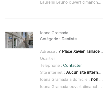
Laurens Bruno ouvert dimanche :
no
Ioana Gramada
Catégorie :
Dentiste
Adresse :
7 Place Xavier Taillade, 26700 Pierrelatte
Quartier :
Téléphone :
Contacter
Site internet :
Aucun site internet connu
Ioana Gramada à domicile :
non renseigné
Ioana Gramada ouvert dimanche :
no