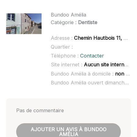
Bundoo Amélia
Catégorie :
Dentiste
Adresse :
Chemin Hautbois 11, 97417 Saint-Denis
Quartier :
Téléphone :
Contacter
Site internet :
Aucun site internet connu
Bundoo Amélia à domicile :
non renseigné
Bundoo Amélia ouvert dimanche :
no
Pas de commentaire
AJOUTER UN AVIS À BUNDOO
AMÉLIA