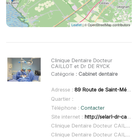
Leaflet
| © OpenStreetMap contributors
Clinique Dentaire Docteur
CAILLOT et Dr DE RYCK
Catégorie :
Cabinet dentaire
Adresse :
89 Route de Saint-Médard, 33160 Saint-Aubin-de-Médoc
Quartier :
Téléphone :
Contacter
Site internet :
http://selarl-dr-caillot-alexandre.chirurgiens-dentistes.fr/
Clinique Dentaire Docteur CAILLOT et Dr DE RYCK à domicile :
Clinique Dentaire Docteur CAILLOT et Dr DE RYCK ouvert dimanche :