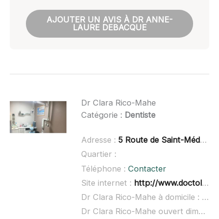
AJOUTER UN AVIS À DR ANNE-
LAURE DEBACQUE
Dr Clara Rico-Mahe
Catégorie :
Dentiste
Adresse :
5 Route de Saint-Médard, 33160 Saint-Aubin-de-Médoc
Quartier :
Téléphone :
Contacter
Site internet :
http://www.doctolib.fr/dentiste/saint-aubin-de-medoc/clara-rico-mahe
Dr Clara Rico-Mahe à domicile :
non 
Dr Clara Rico-Mahe ouvert dimanche :