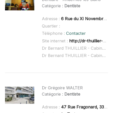
Catégorie :
Dentiste
Adresse :
6 Rue du XI Novembre, 33510 Andernos-les-Bains
Quartier :
Téléphone :
Contacter
Site internet :
http://dr-thuillier-bernard.chirurgiens-dentistes.fr/
Dr Bernard THUILLIER - Cabinet Dentaire - Andernos-les-Bains à domicile :
Dr Bernard THUILLIER - Cabinet Dentaire - Andernos-les-Bains ouvert dimanche :
Dr Grégoire WALTER
Catégorie :
Dentiste
Adresse :
47 Rue Fragonard, 33520 Bruges