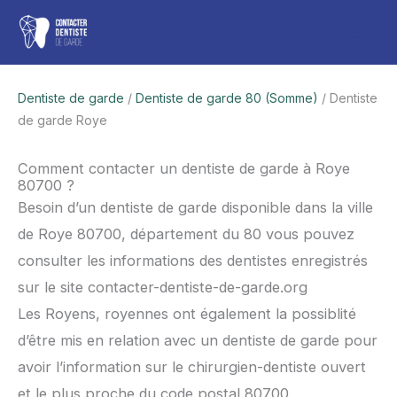
Aller
Men
au
contenu
princ
Dentiste de garde
/
Dentiste de garde 80 (Somme)
/ Dentiste
de garde Roye
Comment contacter un dentiste de garde à Roye
80700 ?
Besoin d’un dentiste de garde disponible dans la ville
de Roye 80700, département du 80 vous pouvez
consulter les informations des dentistes enregistrés
sur le site contacter-dentiste-de-garde.org
Les Royens, royennes ont également la possiblité
d’être mis en relation avec un dentiste de garde pour
avoir l’information sur le chirurgien-dentiste ouvert
et le plus proche du code postal 80700.