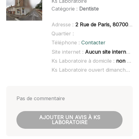
Ks Laboratoire
Catégorie :
Dentiste
Adresse :
2 Rue de Paris, 80700 Roye
Quartier :
Téléphone :
Contacter
Site internet :
Aucun site internet connu
Ks Laboratoire à domicile :
non renseigné
Ks Laboratoire ouvert dimanche :
no
Pas de commentaire
AJOUTER UN AVIS À KS
LABORATOIRE