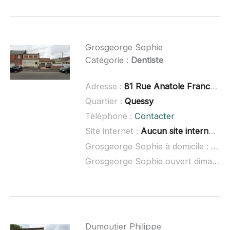
Grosgeorge Sophie
Catégorie :
Dentiste
Adresse :
81 Rue Anatole France, 02700 Tergnier
Quartier :
Quessy
Téléphone :
Contacter
Site internet :
Aucun site internet connu
Grosgeorge Sophie à domicile :
non 
Grosgeorge Sophie ouvert dimanche :
Dumoutier Philippe