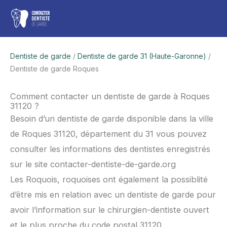
Aller
Men
au
contenu
princ
Dentiste de garde
/
Dentiste de garde 31 (Haute-Garonne)
/
Dentiste de garde Roques
Comment contacter un dentiste de garde à Roques
31120 ?
Besoin d’un dentiste de garde disponible dans la ville
de Roques 31120, département du 31 vous pouvez
consulter les informations des dentistes enregistrés
sur le site contacter-dentiste-de-garde.org
Les Roquois, roquoises ont également la possiblité
d’être mis en relation avec un dentiste de garde pour
avoir l’information sur le chirurgien-dentiste ouvert
et le plus proche du code postal 31120.