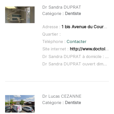
Dr Sandra DUPRAT
Catégorie :
Dentiste
Adresse :
1 bis Avenue du Courdé, 32600 L'Isle-Jourdain
Quartier :
Téléphone :
Contacter
Site internet :
http://www.doctolib.fr/dentiste/l-isle-jourdain/sandra-duprat
Dr Sandra DUPRAT à domicile :
non 
Dr Sandra DUPRAT ouvert dimanche :
Dr Lucas CEZANNE
Catégorie :
Dentiste