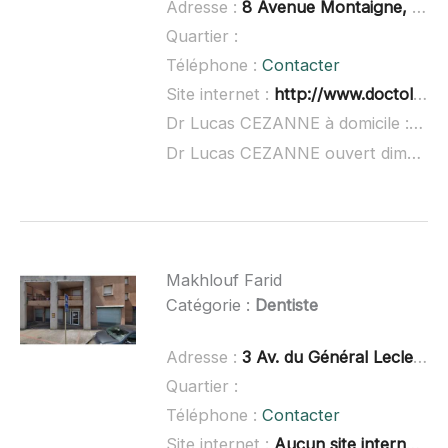
Adresse :
8 Avenue Montaigne, 31830 Plaisance-du-Touch
Quartier :
Téléphone :
Contacter
Site internet :
http://www.doctolib.fr/dentiste/plaisance-du-touch/lucas-cezanne
Dr Lucas CEZANNE à domicile :
non 
Dr Lucas CEZANNE ouvert dimanche :
Makhlouf Farid
Catégorie :
Dentiste
Adresse :
3 Av. du Général Leclerc Philippe de Hauteclocque, 31270 Cugnaux
Quartier :
Téléphone :
Contacter
Site internet :
Aucun site internet connu