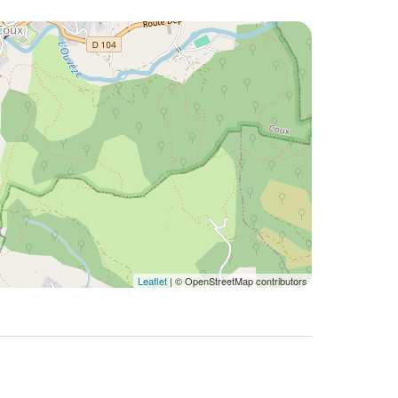
Leaflet
| © OpenStreetMap contributors