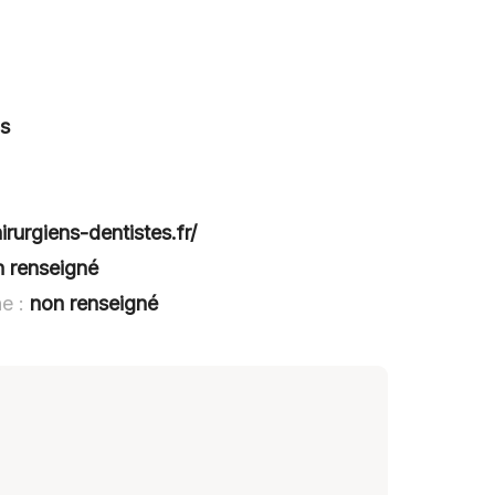
as
irurgiens-dentistes.fr/
n renseigné
e :
non renseigné