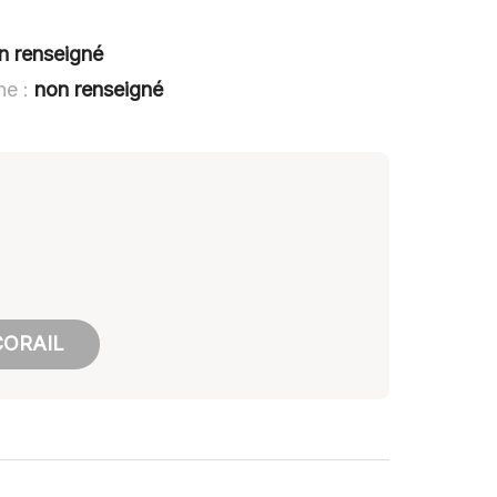
n renseigné
he :
non renseigné
CORAIL