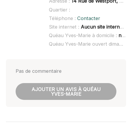
Adresse :
14 Rue de Westport, 29470 Plougastel-Daoulas
Quartier :
Téléphone :
Contacter
Site internet :
Aucun site internet connu
Quéau Yves-Marie à domicile :
non renseigné
Quéau Yves-Marie ouvert dimanche :
Pas de commentaire
AJOUTER UN AVIS À QUÉAU
YVES-MARIE