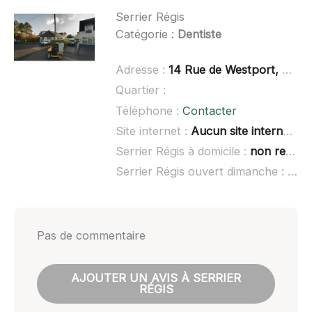
Serrier Régis
Catégorie :
Dentiste
Adresse :
14 Rue de Westport, 29470 Plougastel-Daoulas
Quartier :
Téléphone :
Contacter
Site internet :
Aucun site internet connu
Serrier Régis à domicile :
non renseigné
Serrier Régis ouvert dimanche :
non 
Pas de commentaire
AJOUTER UN AVIS À SERRIER
RÉGIS