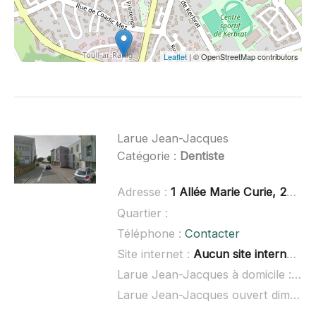
Leaflet
| © OpenStreetMap contributors
Larue Jean-Jacques
Catégorie :
Dentiste
Adresse :
1 Allée Marie Curie, 29470 Plougastel-Daoulas
Quartier :
Téléphone :
Contacter
Site internet :
Aucun site internet connu
Larue Jean-Jacques à domicile :
non
Larue Jean-Jacques ouvert dimanche :