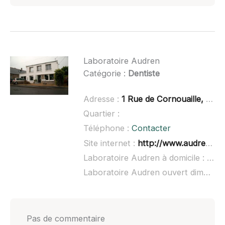
Laboratoire Audren
Catégorie :
Dentiste
Adresse :
1 Rue de Cornouaille, 29470 Plougastel-Daoulas
Quartier :
Téléphone :
Contacter
Site internet :
http://www.audren.pro/
Laboratoire Audren à domicile :
non 
Laboratoire Audren ouvert dimanche :
Pas de commentaire