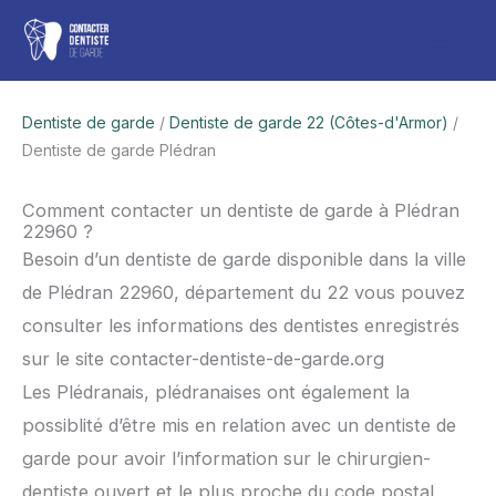
Aller
Men
au
contenu
princ
Dentiste de garde
/
Dentiste de garde 22 (Côtes-d'Armor)
/
Dentiste de garde Plédran
Comment contacter un dentiste de garde à Plédran
22960 ?
Besoin d’un dentiste de garde disponible dans la ville
de Plédran 22960, département du 22 vous pouvez
consulter les informations des dentistes enregistrés
sur le site contacter-dentiste-de-garde.org
Les Plédranais, plédranaises ont également la
possiblité d’être mis en relation avec un dentiste de
garde pour avoir l’information sur le chirurgien-
dentiste ouvert et le plus proche du code postal