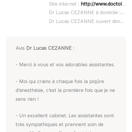
Site internet :
http://www.doctolib.fr/dentiste/plaisance-du-touch/lucas-cezanne
Dr Lucas CEZANNE à domicile :
non 
Dr Lucas CEZANNE ouvert dimanche :
Avis
Dr Lucas CEZANNE
:
- Merci à vous et vos adorables assistantes.
- Moi qui crains à chaque fois la piqûre
d’anesthésie, c’est la première fois que je ne
sens rien !
- Un excellent cabinet. Les assistantes sont
très sympathiques et prennent soin de