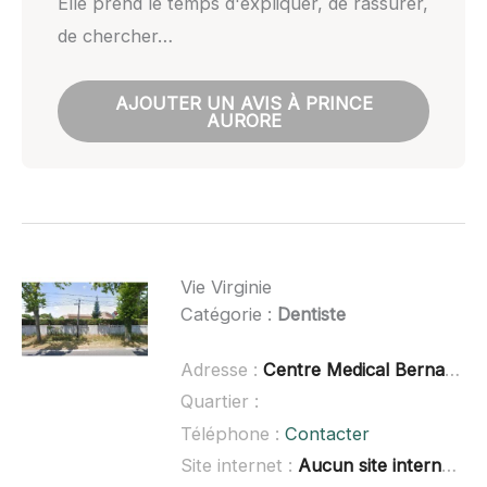
Elle prend le temps d'expliquer, de rassurer,
de chercher…
AJOUTER UN AVIS À PRINCE
AURORE
Vie Virginie
Catégorie :
Dentiste
Adresse :
Centre Medical Bernadet, 32 Route de Toulouse, 31830 Plaisance-d
Quartier :
Téléphone :
Contacter
Site internet :
Aucun site internet connu