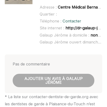
Adresse :
Centre Médical Bernadet, 32 Route de Toulouse, 31830 Plaisance-d
Quartier :
Téléphone :
Contacter
Site internet :
http://dr-galaup-jerome.chirurgiens-dentistes.fr/index.php/l-equipe/dr-jerome-galaup
Galaup Jérôme à domicile :
non renseigné
Galaup Jérôme ouvert dimanche :
n
Pas de commentaire
AJOUTER UN AVIS À GALAUP
JÉRÔME
* La liste sur contacter-dentiste-de-garde.org avec
les dentistes de garde à Plaisance-du-Touch n’est