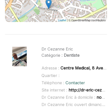
Leaflet
| © OpenStreetMap contributors
Dr Cezanne Eric
Catégorie :
Dentiste
Adresse :
Centre Medical, 8 Avenue Montaigne 1er étage, 31830 Plaisance-du
Quartier :
Téléphone :
Contacter
Site internet :
http://dr-eric-cezanne.chirurgiens-dentistes.fr/
Dr Cezanne Eric à domicile :
non renseigné
Dr Cezanne Eric ouvert dimanche :