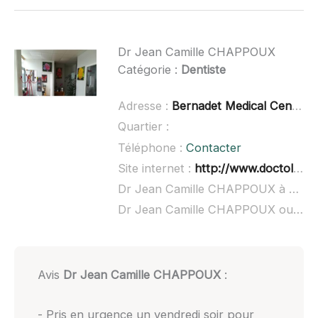
Dr Jean Camille CHAPPOUX
Catégorie :
Dentiste
Adresse :
Bernadet Medical Center, 32 Route de Toulouse, 31830 Plaisance-d
Quartier :
Téléphone :
Contacter
Site internet :
http://www.doctolib.fr/dentiste/plaisance-du-touch/jean-camille-chappoux
Dr Jean Camille CHAPPOUX à domicile :
Dr Jean Camille CHAPPOUX ouvert dimanche :
Avis
Dr Jean Camille CHAPPOUX
:
- Pris en urgence un vendredi soir pour