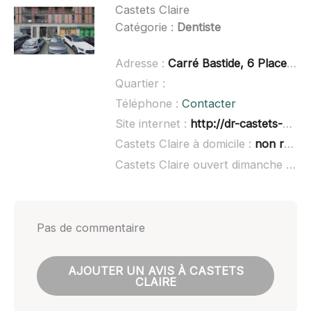
Castets Claire
Catégorie :
Dentiste
Adresse :
Carré Bastide, 6 Place Frédéric Bombail, 31830 Plaisance-du-Touc
Quartier :
Téléphone :
Contacter
Site internet :
http://dr-castets-claire.chirurgiens-dentistes.fr/
Castets Claire à domicile :
non renseigné
Castets Claire ouvert dimanche :
non
Pas de commentaire
AJOUTER UN AVIS À CASTETS
CLAIRE