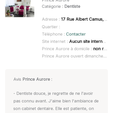
Prince Aurore
Catégorie :
Dentiste
Adresse :
17 Rue Albert Camus, 31830 Plaisance-du-Touch
Quartier :
Téléphone :
Contacter
Site internet :
Aucun site internet connu
Prince Aurore à domicile :
non renseigné
Prince Aurore ouvert dimanche :
no
Avis
Prince Aurore
:
- Dentiste douce, je regrette de ne l'avoir
pas connu avant. J'aime bien l'ambiance de
son cabinet dentaire. Elle est patiente, on