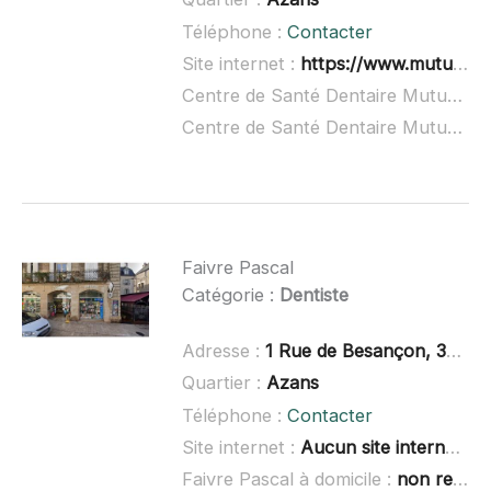
Téléphone :
Contacter
Site internet :
https://www.mutualite-39.fr/chirurgiens-dentistes-dole/
Centre de Santé Dentaire Mutualiste à domicile :
Centre de Santé Dentaire Mutualiste ouvert dimanche :
Faivre Pascal
Catégorie :
Dentiste
Adresse :
1 Rue de Besançon, 39100 Dole
Quartier :
Azans
Téléphone :
Contacter
Site internet :
Aucun site internet connu
Faivre Pascal à domicile :
non renseigné