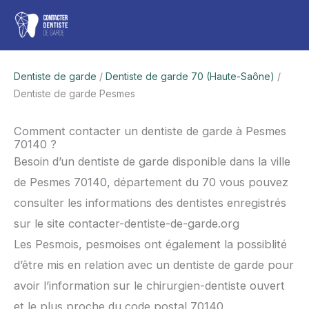
Aller
Men
au
contenu
princ
Dentiste de garde
/
Dentiste de garde 70 (Haute-Saône)
/
Dentiste de garde Pesmes
Comment contacter un dentiste de garde à Pesmes
70140 ?
Besoin d’un dentiste de garde disponible dans la ville
de Pesmes 70140, département du 70 vous pouvez
consulter les informations des dentistes enregistrés
sur le site contacter-dentiste-de-garde.org
Les Pesmois, pesmoises ont également la possiblité
d’être mis en relation avec un dentiste de garde pour
avoir l’information sur le chirurgien-dentiste ouvert
et le plus proche du code postal 70140.