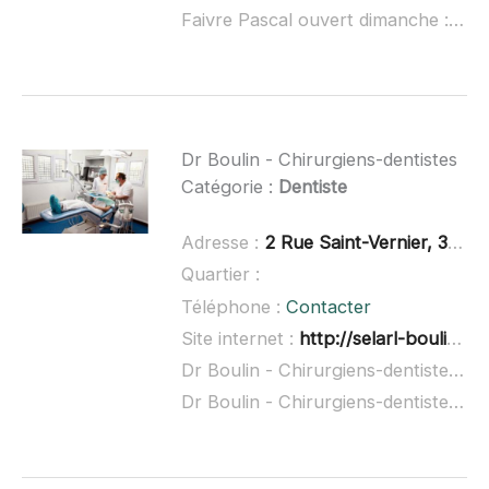
Faivre Pascal ouvert dimanche :
non
Dr Boulin - Chirurgiens-dentistes
Catégorie :
Dentiste
Adresse :
2 Rue Saint-Vernier, 39100 Champvans
Quartier :
Téléphone :
Contacter
Site internet :
http://selarl-boulin-raulet.chirurgiens-dentistes.fr/
Dr Boulin - Chirurgiens-dentistes à domicile :
Dr Boulin - Chirurgiens-dentistes ouvert dimanche :