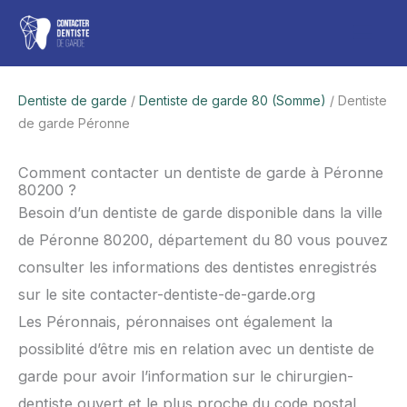
Aller
Men
au
contenu
princ
Dentiste de garde
/
Dentiste de garde 80 (Somme)
/ Dentiste
de garde Péronne
Comment contacter un dentiste de garde à Péronne
80200 ?
Besoin d’un dentiste de garde disponible dans la ville
de Péronne 80200, département du 80 vous pouvez
consulter les informations des dentistes enregistrés
sur le site contacter-dentiste-de-garde.org
Les Péronnais, péronnaises ont également la
possiblité d’être mis en relation avec un dentiste de
garde pour avoir l’information sur le chirurgien-
dentiste ouvert et le plus proche du code postal