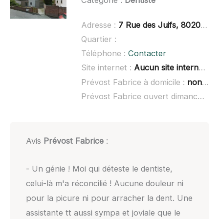
Adresse :
7 Rue des Juifs, 80200 Péronne
Quartier :
Téléphone :
Contacter
Site internet :
Aucun site internet connu
Prévost Fabrice à domicile :
non renseigné
Prévost Fabrice ouvert dimanche :
n
Avis
Prévost Fabrice
:
- Un génie ! Moi qui déteste le dentiste,
celui-là m'a réconcilié ! Aucune douleur ni
pour la picure ni pour arracher la dent. Une
assistante tt aussi sympa et joviale que le