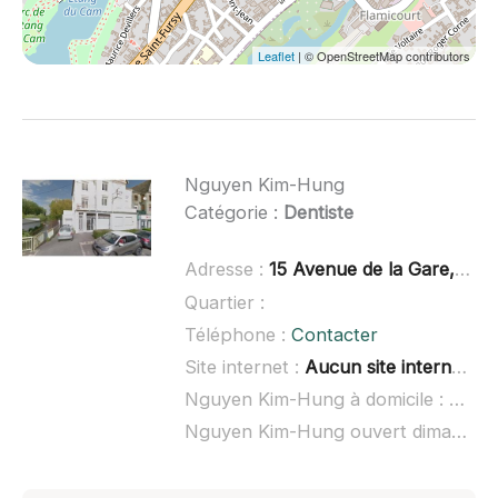
Leaflet
| © OpenStreetMap contributors
Nguyen Kim-Hung
Catégorie :
Dentiste
Adresse :
15 Avenue de la Gare, 80200 Péronne
Quartier :
Téléphone :
Contacter
Site internet :
Aucun site internet connu
Nguyen Kim-Hung à domicile :
non r
Nguyen Kim-Hung ouvert dimanche :