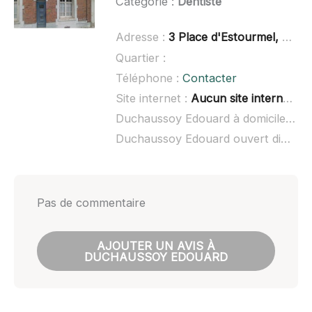
Catégorie :
Dentiste
Adresse :
3 Place d'Estourmel, 80200 Péronne
Quartier :
Téléphone :
Contacter
Site internet :
Aucun site internet connu
Duchaussoy Edouard à domicile :
no
Duchaussoy Edouard ouvert dimanche :
Pas de commentaire
AJOUTER UN AVIS À
DUCHAUSSOY EDOUARD