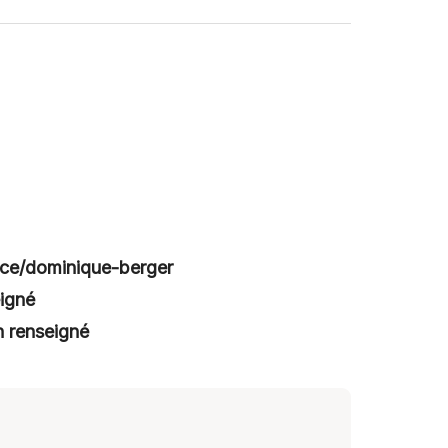
pace/dominique-berger
igné
n renseigné