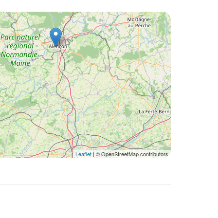
Leaflet
| © OpenStreetMap contributors