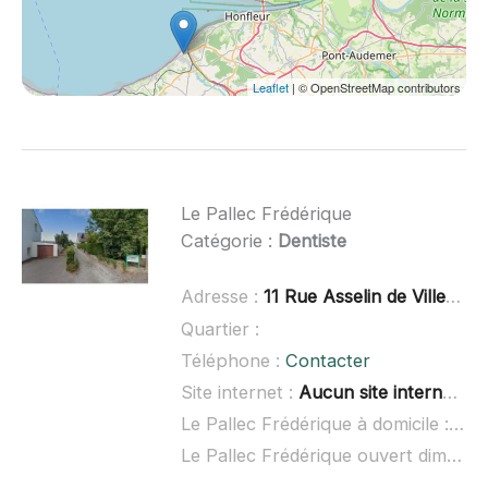
Leaflet
| © OpenStreetMap contributors
Le Pallec Frédérique
Catégorie :
Dentiste
Adresse :
11 Rue Asselin de Villequier, 76930 Octeville-sur-Mer
Quartier :
Téléphone :
Contacter
Site internet :
Aucun site internet connu
Le Pallec Frédérique à domicile :
non
Le Pallec Frédérique ouvert dimanche :