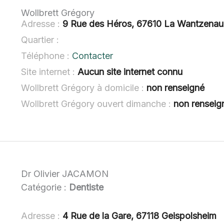
Wollbrett Grégory
Adresse :
9 Rue des Héros, 67610 La Wantzenau
Quartier :
Téléphone :
Contacter
Site internet :
Aucun site internet connu
Wollbrett Grégory à domicile :
non renseigné
Wollbrett Grégory ouvert dimanche :
non renseig
Dr Olivier JACAMON
Catégorie :
Dentiste
Adresse :
4 Rue de la Gare, 67118 Geispolsheim