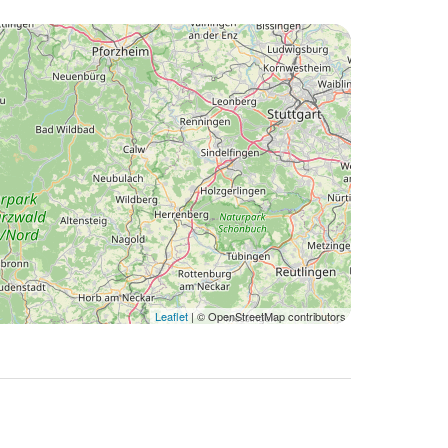
Leaflet
| © OpenStreetMap contributors