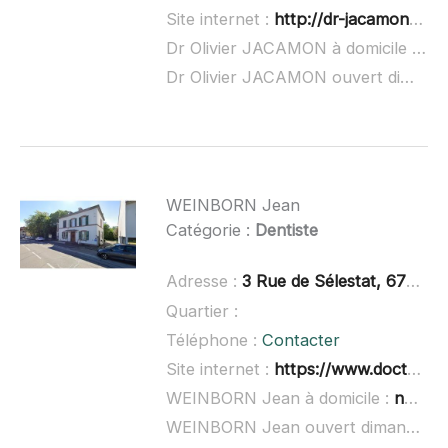
Site internet :
http://dr-jacamon-olivier.chirurgiens-dentistes.fr/
Dr Olivier JACAMON à domicile :
non
Dr Olivier JACAMON ouvert dimanche :
WEINBORN Jean
Catégorie :
Dentiste
Adresse :
3 Rue de Sélestat, 67230 Benfeld
Quartier :
Téléphone :
Contacter
Site internet :
https://www.doctolib.fr/dentiste/benfeld/jean-weinborn
WEINBORN Jean à domicile :
non renseigné
WEINBORN Jean ouvert dimanche :