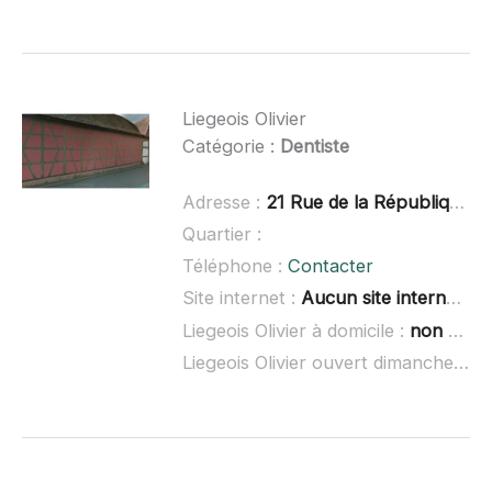
Liegeois Olivier
Catégorie :
Dentiste
Adresse :
21 Rue de la République, 67720 Hœrdt
Quartier :
Téléphone :
Contacter
Site internet :
Aucun site internet connu
Liegeois Olivier à domicile :
non renseigné
Liegeois Olivier ouvert dimanche :
no