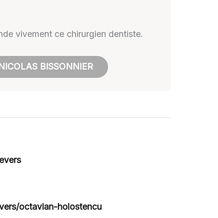
ande vivement ce chirurgien dentiste.
 NICOLAS BISSONNIER
evers
evers/octavian-holostencu