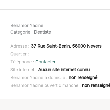
Benamor Yacine
Catégorie :
Dentiste
Adresse :
37 Rue Saint-Benin, 58000 Nevers
Quartier :
Téléphone :
Contacter
Site internet :
Aucun site internet connu
Benamor Yacine à domicile :
non renseigné
Benamor Yacine ouvert dimanche :
non renseign