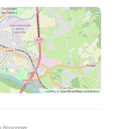
Leaflet
| © OpenStreetMap contributors
s Bissonnier