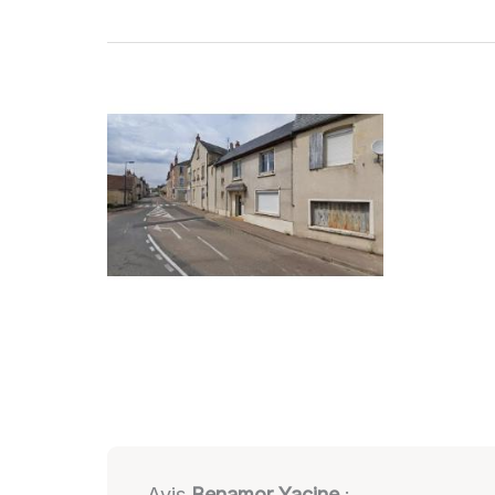
Avis
Benamor Yacine
: