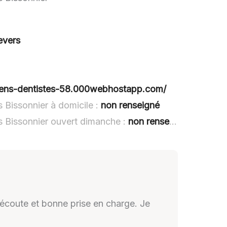
evers
urgiens-dentistes-58.000webhostapp.com/
s Bissonnier à domicile :
non renseigné
as Bissonnier ouvert dimanche :
non renseigné
l'écoute et bonne prise en charge. Je