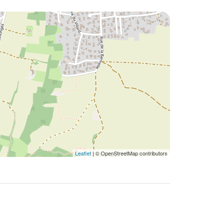
Leaflet
| © OpenStreetMap contributors