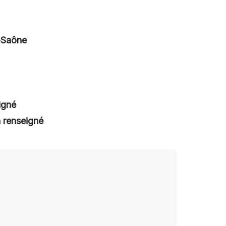
-Saône
igné
 renseigné
.