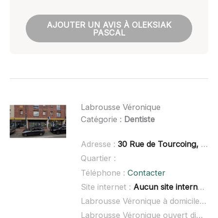
AJOUTER UN AVIS À OLEKSIAK
PASCAL
Labrousse Véronique
Catégorie :
Dentiste
Adresse :
30 Rue de Tourcoing, 59960 Neuville-en-Ferrain
Quartier :
Téléphone :
Contacter
Site internet :
Aucun site internet connu
Labrousse Véronique à domicile :
no
Labrousse Véronique ouvert dimanche :