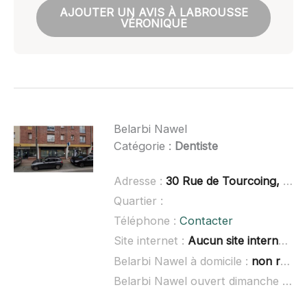
AJOUTER UN AVIS À LABROUSSE
VÉRONIQUE
Belarbi Nawel
Catégorie :
Dentiste
Adresse :
30 Rue de Tourcoing, 59960 Neuville-en-Ferrain, France
Quartier :
Téléphone :
Contacter
Site internet :
Aucun site internet connu
Belarbi Nawel à domicile :
non renseigné
Belarbi Nawel ouvert dimanche :
non