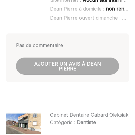
Site internet :
Aucun site internet connu
Dean Pierre à domicile :
non renseigné
Dean Pierre ouvert dimanche :
non r
Pas de commentaire
AJOUTER UN AVIS À DEAN
PIERRE
Cabinet Dentaire Gabard Oleksiak
Catégorie :
Dentiste