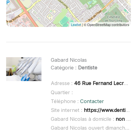
Leaflet
| © OpenStreetMap contributors
Gabard Nicolas
Catégorie :
Dentiste
Adresse :
46 Rue Fernand Lecroart, 59960 Neuville-en-Ferrain
Quartier :
Téléphone :
Contacter
Site internet :
https://www.dentistes.fr/
Gabard Nicolas à domicile :
non renseigné
Gabard Nicolas ouvert dimanche :
n