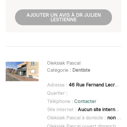
AJOUTER UN AVIS À DR JULIEN
LESTIENNE
Oleksiak Pascal
Catégorie :
Dentiste
Adresse :
46 Rue Fernand Lecroart, 59960 Neuville-en-Ferrain
Quartier :
Téléphone :
Contacter
Site internet :
Aucun site internet connu
Oleksiak Pascal à domicile :
non renseigné
Oleksiak Pascal ouvert dimanche :
n