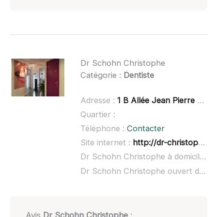
Dr Schohn Christophe
Catégorie :
Dentiste
Adresse :
1 B Allée Jean Pierre Carl, 67120 Molsheim
Quartier :
Téléphone :
Contacter
Site internet :
http://dr-christophe-schohn.chirurgiens-dentistes.fr/
Dr Schohn Christophe à domicile :
n
Dr Schohn Christophe ouvert dimanche :
Avis
Dr Schohn Christophe
: