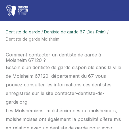
Aller
Men
au
contenu
princ
Dentiste de garde
/
Dentiste de garde 67 (Bas-Rhin)
/
Dentiste de garde Molsheim
Comment contacter un dentiste de garde à
Molsheim 67120 ?
Besoin d’un dentiste de garde disponible dans la ville
de Molsheim 67120, département du 67 vous
pouvez consulter les informations des dentistes
enregistrés sur le site contacter-dentiste-de-
garde.org
Les Molshémiens, molshémiennes ou molsheimois,
molsheimoises ont également la possiblité d’être mis
en relation avec un dentiste de garde pour avoir