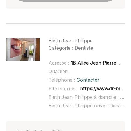
Bieth Jean-Philippe
Catégorie :
Dentiste
Adresse :
1B Allée Jean Pierre Carl, 67120 Molsheim, France
Quartier :
Téléphone :
Contacter
Site internet :
https://www.dr-bieth.fr/
Bieth Jean-Philippe à domicile :
non 
Bieth Jean-Philippe ouvert dimanche :