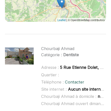
Leaflet
| © OpenStreetMap contributors
Chourbaji Ahmad
Catégorie :
Dentiste
Adresse :
5 Rue Etienne Dolet, 89400 Migennes
Quartier :
Téléphone :
Contacter
Site internet :
Aucun site internet connu
Chourbaji Ahmad à domicile :
non renseigné
Chourbaji Ahmad ouvert dimanche :