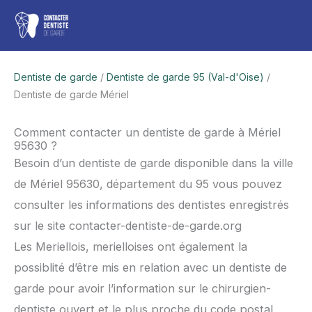
Aller
Men
au
contenu
princ
Dentiste de garde
/
Dentiste de garde 95 (Val-d'Oise)
/
Dentiste de garde Mériel
Comment contacter un dentiste de garde à Mériel
95630 ?
Besoin d’un dentiste de garde disponible dans la ville
de Mériel 95630, département du 95 vous pouvez
consulter les informations des dentistes enregistrés
sur le site contacter-dentiste-de-garde.org
Les Meriellois, merielloises ont également la
possiblité d’être mis en relation avec un dentiste de
garde pour avoir l’information sur le chirurgien-
dentiste ouvert et le plus proche du code postal