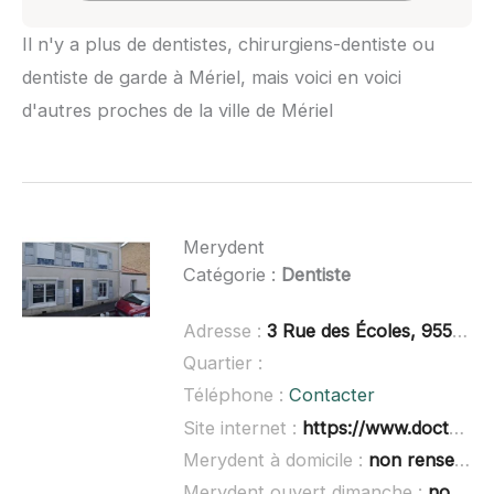
Il n'y a plus de dentistes, chirurgiens-dentiste ou
dentiste de garde à Mériel, mais voici en voici
d'autres proches de la ville de Mériel
Merydent
Catégorie :
Dentiste
Adresse :
3 Rue des Écoles, 95540 Méry-sur-Oise
Quartier :
Téléphone :
Contacter
Site internet :
https://www.doctolib.fr/dentiste/mery-sur-oise/stephane-propescu
Merydent à domicile :
non renseigné
Merydent ouvert dimanche :
non renseigné