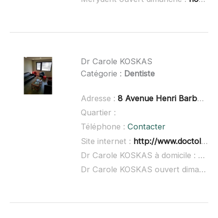
Dr Carole KOSKAS
Catégorie :
Dentiste
Adresse :
8 Avenue Henri Barbusse, 95470 Fosses
Quartier :
Téléphone :
Contacter
Site internet :
http://www.doctolib.fr/dentiste/fosses/carole-koskas
Dr Carole KOSKAS à domicile :
non 
Dr Carole KOSKAS ouvert dimanche :