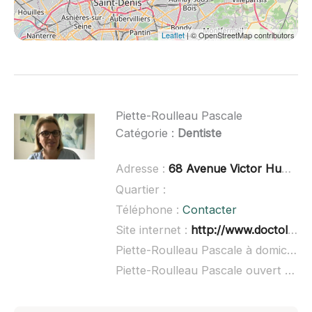
Leaflet
| © OpenStreetMap contributors
Piette-Roulleau Pascale
Catégorie :
Dentiste
Adresse :
68 Avenue Victor Hugo, 95630 Mériel
Quartier :
Téléphone :
Contacter
Site internet :
http://www.doctolib.fr/dentiste/meriel/pascale-piette-roulleau
Piette-Roulleau Pascale à domicile :
Piette-Roulleau Pascale ouvert dimanche :