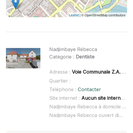
Leaflet
| © OpenStreetMap contributors
Nadjimbaye Rébecca
Catégorie :
Dentiste
Adresse :
Voie Communale Z.A. Espace les Vignes, 70150 Marnay
Quartier :
Téléphone :
Contacter
Site internet :
Aucun site internet connu
Nadjimbaye Rébecca à domicile :
non
Nadjimbaye Rébecca ouvert dimanche :