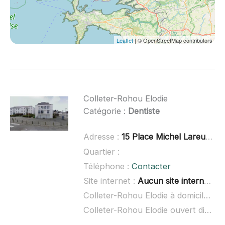
Leaflet
| © OpenStreetMap contributors
Colleter-Rohou Elodie
Catégorie :
Dentiste
Adresse :
15 Place Michel Lareur, 29280 Locmaria-Plouzané
Quartier :
Téléphone :
Contacter
Site internet :
Aucun site internet connu
Colleter-Rohou Elodie à domicile :
no
Colleter-Rohou Elodie ouvert dimanche :