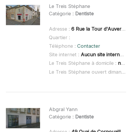
Le Treis Stéphane
Catégorie :
Dentiste
Adresse :
6 Rue la Tour d'Auvergne, 29400 Landivisiau
Quartier :
Téléphone :
Contacter
Site internet :
Aucun site internet connu
Le Treis Stéphane à domicile :
non renseigné
Le Treis Stéphane ouvert dimanche :
Abgral Yann
Catégorie :
Dentiste
Adresse :
49 Quai de Cornouaille, 29800 Landerneau