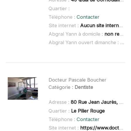
Quartier :
Téléphone :
Contacter
Site internet :
Aucun site internet connu
Abgral Yann à domicile :
non renseigné
Abgral Yann ouvert dimanche :
non 
Docteur Pascale Boucher
Catégorie :
Dentiste
Adresse :
80 Rue Jean Jaurès, 29200 Brest
Quartier :
Le Pilier Rouge
Téléphone :
Contacter
Site internet :
https://www.doctolib.fr/dentiste/brest/pascale-boucher