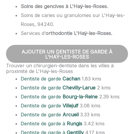
Soins des gencives à L'Haÿ-les-Roses.
Soins de caries ou granulomes sur L'Haÿ-les-
Roses, 94240.
Services d’
orthodontie L'Haÿ-les-Roses.
AJOUTER UN DENTISTE DE GARDE À
L'HAŸ-LES-ROSES
Trouver un chirurgien-dentiste dans les villes à
proximité de L'Haÿ-les-Roses
Dentiste de garde
Cachan
1.83 kms
Dentiste de garde
Chevilly-Larue
2 kms
Dentiste de garde
Bourg-la-Reine
2.39 kms
Dentiste de garde
Villejuif
3.08 kms
Dentiste de garde
Arcueil
3.33 kms
Dentiste de garde à
Rungis
3.42 kms
Dentiste de garde à
Gentilly
4.17 kms