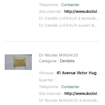
Téléphone :
Contacter
Site internet :
http://www.doctolib.fr/dentiste/ris-orangis/camille-lufeaux
Dr Camille LUFEAUX à domicile :
non
Dr Camille LUFEAUX ouvert dimanche :
Dr Nicolas MINGAUD
Catégorie :
Dentiste
Adresse :
61 Avenue Victor Hugo, 91550 Paray-Vieille-Poste
Quartier :
Téléphone :
Contacter
Site internet :
http://www.doctolib.fr/dentiste/paray-vieille-poste/nicolas-mingaud
Dr Nicolas MINGAUD à domicile :
no