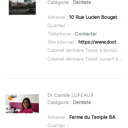
Catégorie :
Dentiste
Adresse :
10 Rue Lucien Bouget, 91220 Brétigny-sur-Orge
Quartier :
Téléphone :
Contacter
Site internet :
https://www.doctolib.fr/cabinet-dentaire/bretigny-sur-orge/cabinet-dentaire-timsit
Cabinet dentaire Timsit à domicile :
n
Cabinet dentaire Timsit ouvert dimanche :
Dr Camille LUFEAUX
Catégorie :
Dentiste
Adresse :
Ferme du Temple BATIMENT Q, 91130 Ris-Orangis
Quartier :