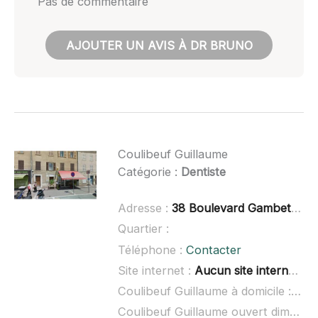
Pas de commentaire
AJOUTER UN AVIS À DR BRUNO
Coulibeuf Guillaume
Catégorie :
Dentiste
Adresse :
38 Boulevard Gambetta, 83460 Les Arcs
Quartier :
Téléphone :
Contacter
Site internet :
Aucun site internet connu
Coulibeuf Guillaume à domicile :
non
Coulibeuf Guillaume ouvert dimanche :