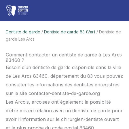
Aller
Men
au
contenu
princ
Dentiste de garde
/
Dentiste de garde 83 (Var)
/ Dentiste de
garde Les Arcs
Comment contacter un dentiste de garde à Les Arcs
83460 ?
Besoin d’un dentiste de garde disponible dans la ville
de Les Arcs 83460, département du 83 vous pouvez
consulter les informations des dentistes enregistrés
sur le site contacter-dentiste-de-garde.org
Les Arcois, arcoises ont également la possiblité
d’être mis en relation avec un dentiste de garde pour
avoir l’information sur le chirurgien-dentiste ouvert
et le plus proche du code postal 83460.