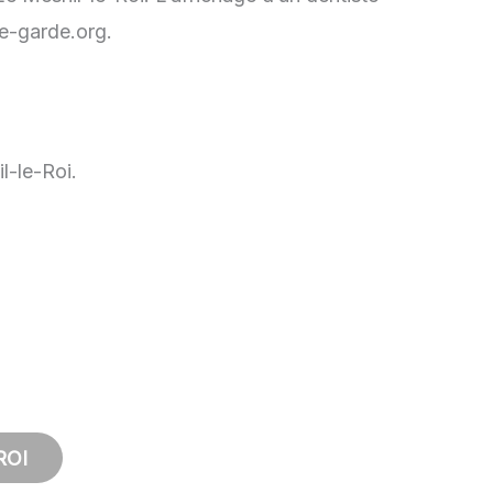
de-garde.org.
l-le-Roi.
ROI