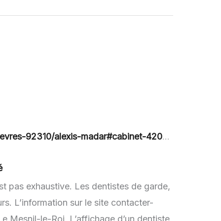
-92310/alexis-madar#cabinet-4200-motive-3483
é
st pas exhaustive. Les dentistes de garde,
. L’information sur le site contacter-
e Mesnil-le-Roi. L’affichage d’un dentiste