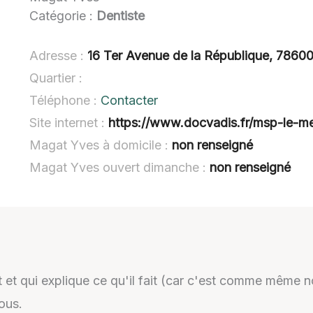
Catégorie :
Dentiste
Adresse :
16 Ter Avenue de la République, 78600
Quartier :
Téléphone :
Contacter
Site internet :
https://www.docvadis.fr/msp-le-mes
Magat Yves à domicile :
non renseigné
Magat Yves ouvert dimanche :
non renseigné
 et qui explique ce qu'il fait (car c'est comme même 
tous.