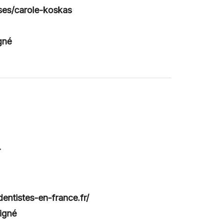
sses/carole-koskas
gné
r
-dentistes-en-france.fr/
igné