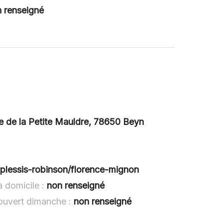
 renseigné
e la Petite Mauldre, 78650 Beyn
e-plessis-robinson/florence-mignon
domicile :
non renseigné
vert dimanche :
non renseigné