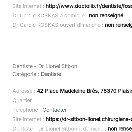
Site internet :
http://www.doctolib.fr/dentiste/fo
Dr Carole KOSKAS à domicile :
non renseigné
Dr Carole KOSKAS ouvert dimanche :
non rensei
Dentiste - Dr Lionel Sitbon
Catégorie :
Dentiste
Adresse :
42 Place Madeleine Brès, 78370 Plaisi
Quartier :
Téléphone :
Contacter
Site internet :
https://dr-sitbon-lionel.chirurgiens
Dentiste - Dr Lionel Sitbon à domicile :
non rense