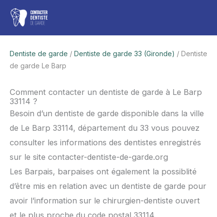
Aller
Men
au
contenu
princ
Dentiste de garde
/
Dentiste de garde 33 (Gironde)
/ Dentiste
de garde Le Barp
Comment contacter un dentiste de garde à Le Barp
33114 ?
Besoin d’un dentiste de garde disponible dans la ville
de Le Barp 33114, département du 33 vous pouvez
consulter les informations des dentistes enregistrés
sur le site contacter-dentiste-de-garde.org
Les Barpais, barpaises ont également la possiblité
d’être mis en relation avec un dentiste de garde pour
avoir l’information sur le chirurgien-dentiste ouvert
et le plus proche du code postal 33114.