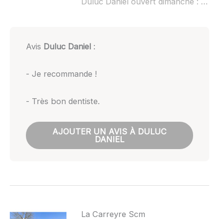
Duluc Daniel ouvert dimanche :
non 
Avis
Duluc Daniel
:
- Je recommande !
- Très bon dentiste.
AJOUTER UN AVIS À DULUC
DANIEL
La Carreyre Scm