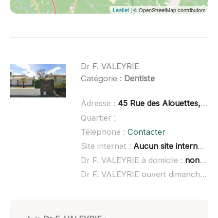
Leaflet
| © OpenStreetMap contributors
Dr F. VALEYRIE
Catégorie :
Dentiste
Adresse :
45 Rue des Alouettes, 33114 Le Barp
Quartier :
Téléphone :
Contacter
Site internet :
Aucun site internet connu
Dr F. VALEYRIE à domicile :
non renseigné
Dr F. VALEYRIE ouvert dimanche :
n