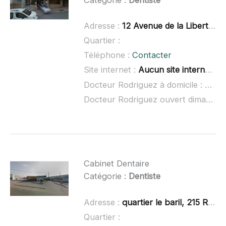
Adresse :
12 Avenue de la Liberté, 07200 Aubenas
Quartier :
Téléphone :
Contacter
Site internet :
Aucun site internet connu
Docteur Rodriguez à domicile :
non 
Docteur Rodriguez ouvert dimanche :
Cabinet Dentaire
Catégorie :
Dentiste
Adresse :
quartier le baril, 215 Route d'Alès, 07200 Lachapelle-Sous-Auben
Quartier :