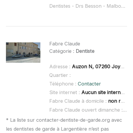
Dentistes - Drs Besson - Malbos - Kazimierski ouvert dimanche :
Fabre Claude
Catégorie :
Dentiste
Adresse :
Auzon N, 07260 Joyeuse
Quartier :
Téléphone :
Contacter
Site internet :
Aucun site internet connu
Fabre Claude à domicile :
non renseigné
Fabre Claude ouvert dimanche :
non
* La liste sur contacter-dentiste-de-garde.org avec
les dentistes de garde à Largentière n’est pas