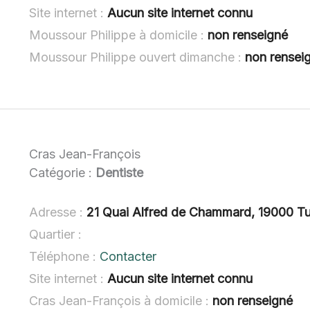
Site internet :
Aucun site internet connu
Moussour Philippe à domicile :
non renseigné
Moussour Philippe ouvert dimanche :
non rensei
Cras Jean-François
Catégorie :
Dentiste
Adresse :
21 Quai Alfred de Chammard, 19000 Tu
Quartier :
Téléphone :
Contacter
Site internet :
Aucun site internet connu
Cras Jean-François à domicile :
non renseigné