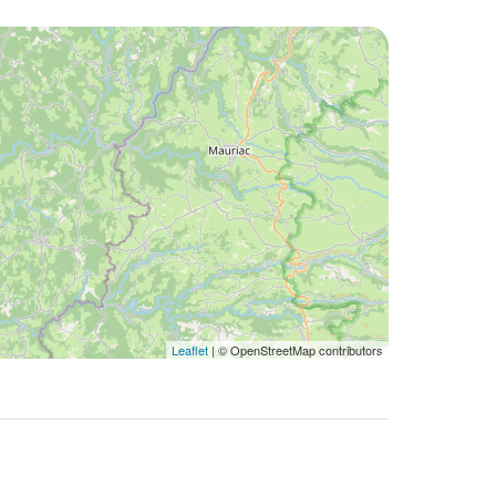
Leaflet
| © OpenStreetMap contributors