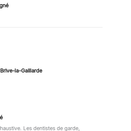
igné
rive-la-Gaillarde
né
xhaustive. Les dentistes de garde,