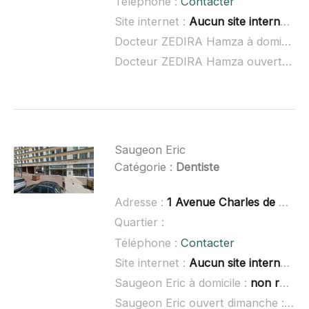
Téléphone :
Contacter
Site internet :
Aucun site internet connu
Docteur ZEDIRA Hamza à domicile :
Docteur ZEDIRA Hamza ouvert dimanche :
Saugeon Eric
Catégorie :
Dentiste
Adresse :
1 Avenue Charles de Gaulle, 69170 Tarare
Quartier :
Téléphone :
Contacter
Site internet :
Aucun site internet connu
Saugeon Eric à domicile :
non renseigné
Saugeon Eric ouvert dimanche :
non