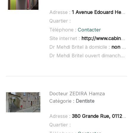
Adresse :
1 Avenue Edouard Herriot entrée A, 69170 Tarare
Quartier :
Téléphone :
Contacter
Site internet :
http://www.cabinetdesteintureries.fr/
Dr Mehdi Britel à domicile :
non renseigné
Dr Mehdi Britel ouvert dimanche :
no
Docteur ZEDIRA Hamza
Catégorie :
Dentiste
Adresse :
380 Grande Rue, 01120 Montluel
Quartier :