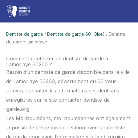
Aller
Men
au
contenu
princ
Dentiste de garde
/
Dentiste de garde 60 (Oise)
/ Dentiste
de garde Lamorlaye
Comment contacter un dentiste de garde à
Lamorlaye 60260 ?
Besoin d’un dentiste de garde disponible dans la ville
de Lamorlaye 60260, département du 60 vous
pouvez consulter les informations des dentistes
enregistrés sur le site contacter-dentiste-de-
garde.org
Les Morlacuméens, morlacuméennes ont également
la possiblité d’être mis en relation avec un dentiste
de garde pour avoir l’information sur le chirurgien-