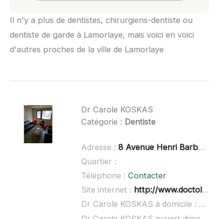
Il n'y a plus de dentistes, chirurgiens-dentiste ou
dentiste de garde à Lamorlaye, mais voici en voici
d'autres proches de la ville de Lamorlaye
Dr Carole KOSKAS
Catégorie :
Dentiste
Adresse :
8 Avenue Henri Barbusse, 95470 Fosses
Quartier :
Téléphone :
Contacter
Site internet :
http://www.doctolib.fr/dentiste/fosses/carole-koskas
Dr Carole KOSKAS à domicile :
non 
Dr Carole KOSKAS ouvert dimanche :