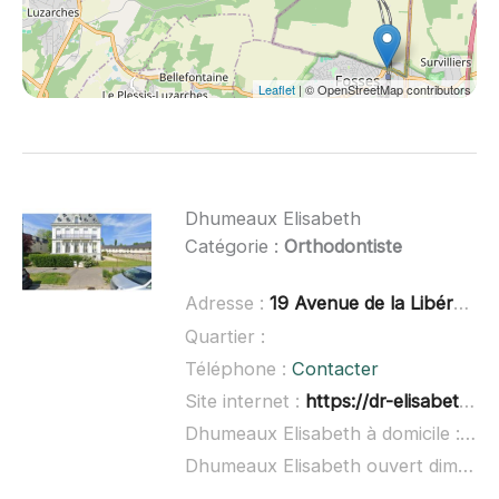
Leaflet
| © OpenStreetMap contributors
Dhumeaux Elisabeth
Catégorie :
Orthodontiste
Adresse :
19 Avenue de la Libération, 60260 Lamorlaye
Quartier :
Téléphone :
Contacter
Site internet :
https://dr-elisabeth-dhumeaux-boedels.chirurgiens-dentistes.fr/
Dhumeaux Elisabeth à domicile :
non
Dhumeaux Elisabeth ouvert dimanche :