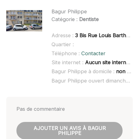
Bagur Philippe
Catégorie :
Dentiste
Adresse :
3 Bis Rue Louis Barthou, 60260 Lamorlaye
Quartier :
Téléphone :
Contacter
Site internet :
Aucun site internet connu
Bagur Philippe à domicile :
non renseigné
Bagur Philippe ouvert dimanche :
no
Pas de commentaire
AJOUTER UN AVIS À BAGUR
PHILIPPE