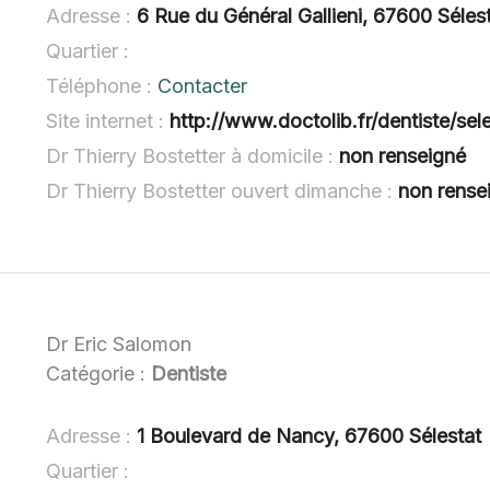
Adresse :
6 Rue du Général Gallieni, 67600 Séles
Quartier :
Téléphone :
Contacter
Site internet :
http://www.doctolib.fr/dentiste/sele
Dr Thierry Bostetter à domicile :
non renseigné
Dr Thierry Bostetter ouvert dimanche :
non rense
Dr Eric Salomon
Catégorie :
Dentiste
Adresse :
1 Boulevard de Nancy, 67600 Sélestat
Quartier :