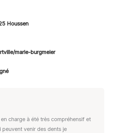
125 Houssen
rtville/marie-burgmeier
igné
s en charge à été très compréhensif et
i peuvent venir des dents je