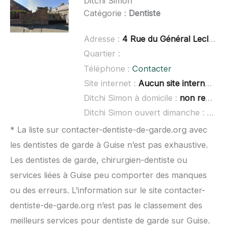
Ditchi Simon
Catégorie :
Dentiste
Adresse :
4 Rue du Général Leclerc, 02390 Origny-Sainte-Benoite
Quartier :
Téléphone :
Contacter
Site internet :
Aucun site internet connu
Ditchi Simon à domicile :
non renseigné
Ditchi Simon ouvert dimanche :
non 
* La liste sur contacter-dentiste-de-garde.org avec
les dentistes de garde à Guise n’est pas exhaustive.
Les dentistes de garde, chirurgien-dentiste ou
services liées à Guise peu comporter des manques
ou des erreurs. L’information sur le site contacter-
dentiste-de-garde.org n’est pas le classement des
meilleurs services pour dentiste de garde sur Guise.