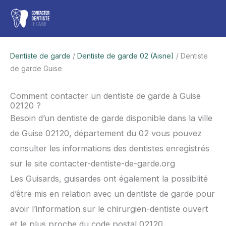
Aller
Men
au
contenu
princ
Dentiste de garde
/
Dentiste de garde 02 (Aisne)
/ Dentiste
de garde Guise
Comment contacter un dentiste de garde à Guise
02120 ?
Besoin d’un dentiste de garde disponible dans la ville
de Guise 02120, département du 02 vous pouvez
consulter les informations des dentistes enregistrés
sur le site contacter-dentiste-de-garde.org
Les Guisards, guisardes ont également la possiblité
d’être mis en relation avec un dentiste de garde pour
avoir l’information sur le chirurgien-dentiste ouvert
et le plus proche du code postal 02120.