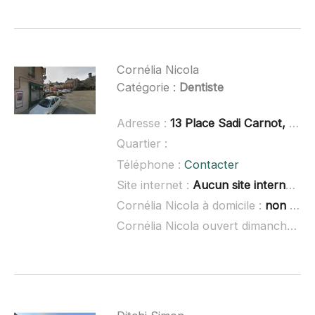
Cornélia Nicola
Catégorie :
Dentiste
Adresse :
13 Place Sadi Carnot, 02140 Vervins
Quartier :
Téléphone :
Contacter
Site internet :
Aucun site internet connu
Cornélia Nicola à domicile :
non renseigné
Cornélia Nicola ouvert dimanche :
no