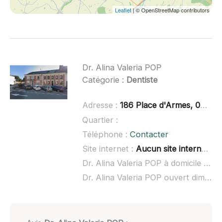
Leaflet
| © OpenStreetMap contributors
Dr. Alina Valeria POP
Catégorie :
Dentiste
Adresse :
186 Place d'Armes, 02120 Guise
Quartier :
Téléphone :
Contacter
Site internet :
Aucun site internet connu
Dr. Alina Valeria POP à domicile :
non
Dr. Alina Valeria POP ouvert dimanche :