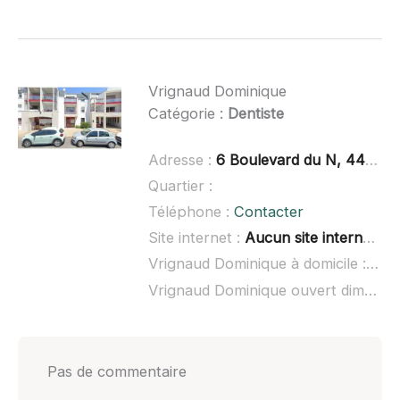
Vrignaud Dominique
Catégorie :
Dentiste
Adresse :
6 Boulevard du N, 44350 Guérande
Quartier :
Téléphone :
Contacter
Site internet :
Aucun site internet connu
Vrignaud Dominique à domicile :
non
Vrignaud Dominique ouvert dimanche :
Pas de commentaire