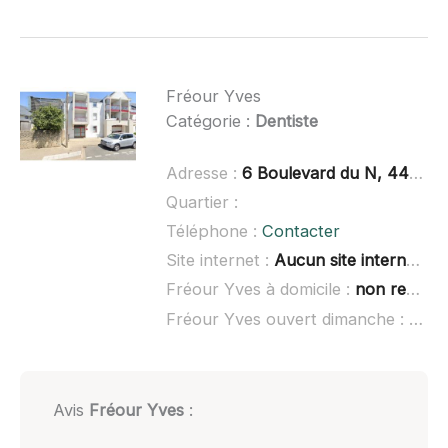
Fréour Yves
Catégorie :
Dentiste
Adresse :
6 Boulevard du N, 44350 Guérande
Quartier :
Téléphone :
Contacter
Site internet :
Aucun site internet connu
Fréour Yves à domicile :
non renseigné
Fréour Yves ouvert dimanche :
non 
Avis
Fréour Yves
: