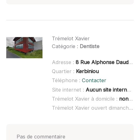
Trémelot Xavier
Catégorie :
Dentiste
Adresse :
8 Rue Alphonse Daudet, 44350 Guérande
Quartier :
Kerbiniou
Téléphone :
Contacter
Site internet :
Aucun site internet connu
Trémelot Xavier à domicile :
non renseigné
Trémelot Xavier ouvert dimanche :
n
Pas de commentaire