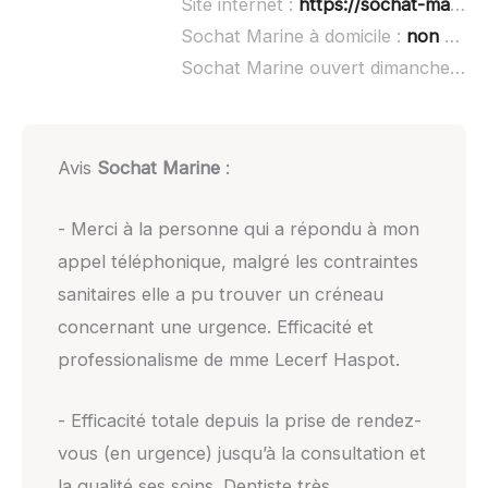
Site internet :
https://sochat-marine.business.site/
Sochat Marine à domicile :
non renseigné
Sochat Marine ouvert dimanche :
no
Avis
Sochat Marine
:
- Merci à la personne qui a répondu à mon
appel téléphonique, malgré les contraintes
sanitaires elle a pu trouver un créneau
concernant une urgence. Efficacité et
professionalisme de mme Lecerf Haspot.
- Efficacité totale depuis la prise de rendez-
vous (en urgence) jusqu’à la consultation et
la qualité ses soins. Dentiste très