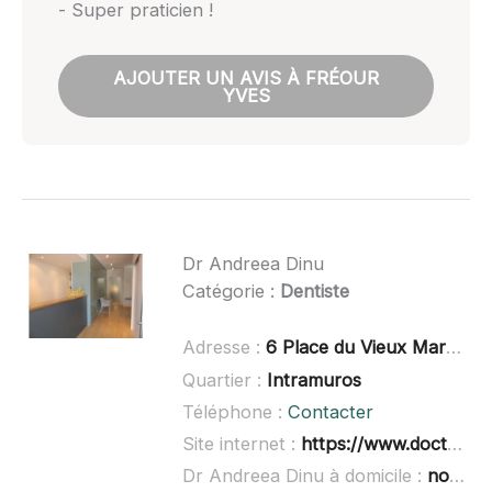
- Super praticien !
AJOUTER UN AVIS À FRÉOUR
YVES
Dr Andreea Dinu
Catégorie :
Dentiste
Adresse :
6 Place du Vieux Marché, 44350 Guérande
Quartier :
Intramuros
Téléphone :
Contacter
Site internet :
https://www.doctolib.fr/dentiste/guerande/andreea-dinu
Dr Andreea Dinu à domicile :
non renseigné