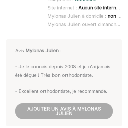
Site internet :
Aucun site internet connu
Mylonas Julien à domicile :
non renseigné
Mylonas Julien ouvert dimanche :
no
Avis
Mylonas Julien
:
- Je le connais depuis 2008 et je n'ai jamais
été déçue ! Très bon orthodontiste.
- Excellent orthodontiste, je recommande.
AJOUTER UN AVIS À MYLONAS
JULIEN