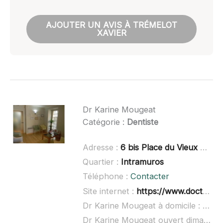
AJOUTER UN AVIS À TRÉMELOT
XAVIER
Dr Karine Mougeat
Catégorie :
Dentiste
Adresse :
6 bis Place du Vieux Marché, 44350 Guérande
Quartier :
Intramuros
Téléphone :
Contacter
Site internet :
https://www.doctolib.fr/dentiste/guerande/karine-mougeat
Dr Karine Mougeat à domicile :
non 
Dr Karine Mougeat ouvert dimanche :