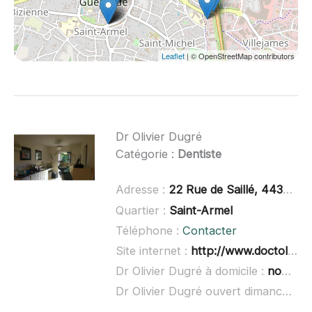
Leaflet
| © OpenStreetMap contributors
Dr Olivier Dugré
Catégorie :
Dentiste
Adresse :
22 Rue de Saillé, 44350 Guérande
Quartier :
Saint-Armel
Téléphone :
Contacter
Site internet :
http://www.doctolib.fr/dentiste/guerande/olivier-dugre
Dr Olivier Dugré à domicile :
non renseigné
Dr Olivier Dugré ouvert dimanche :
n