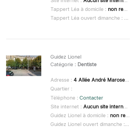
Site internet :
Aucun site internet connu
Tappert Léa à domicile :
non renseigné
Tappert Léa ouvert dimanche :
non 
Guidez Lionel
Catégorie :
Dentiste
Adresse :
4 Allée André Maroselli, 70300 Luxeuil-les-Bains
Quartier :
Téléphone :
Contacter
Site internet :
Aucun site internet connu
Guidez Lionel à domicile :
non renseigné
Guidez Lionel ouvert dimanche :
non