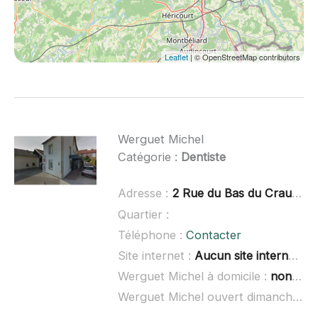
Leaflet
| © OpenStreetMap contributors
Werguet Michel
Catégorie :
Dentiste
Adresse :
2 Rue du Bas du Craux, 70300 Froideconche
Quartier :
Téléphone :
Contacter
Site internet :
Aucun site internet connu
Werguet Michel à domicile :
non renseigné
Werguet Michel ouvert dimanche :
n